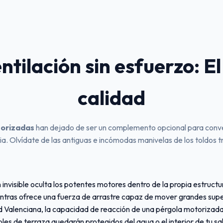
tilación sin esfuerzo: E
calidad
torizadas
han dejado de ser un complemento opcional para conver
a. Olvídate de las antiguas e incómodas manivelas de los toldos t
invisible oculta los potentes motores dentro de la propia estruct
ntras ofrece una fuerza de arrastre capaz de mover grandes super
d Valenciana, la capacidad de reacción de una pérgola motorizada
bles de terraza quedarán protegidos del agua o el interior de tu sal