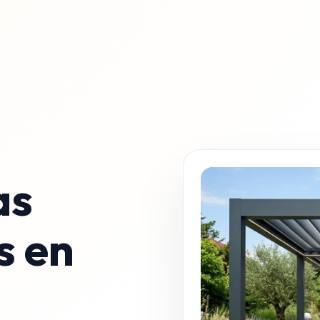
as
s en