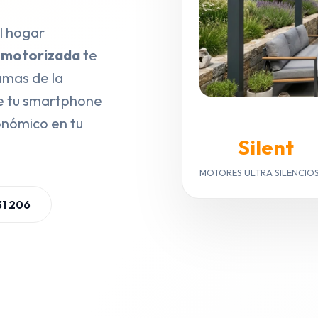
l hogar
a motorizada
te
amas de la
de tu smartphone
onómico en tu
Silent
MOTORES ULTRA SILENCIO
31 206