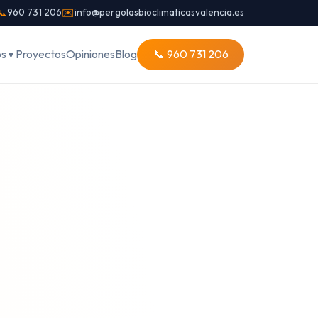
📞
960 731 206
✉️
info@pergolasbioclimaticasvalencia.es
os
Proyectos
Opiniones
Blog
📞 960 731 206
▼