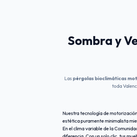
Sombra y Ven
Las
pérgolas bioclimáticas mo
toda Valenci
Nuestra tecnología de motorización 
estética puramente minimalista mie
En el clima variable de la Comunida
diferencia. Con un solo clic, tus mue