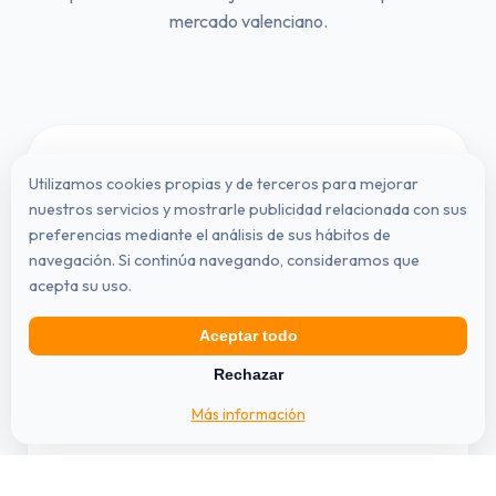
mercado valenciano.
Utilizamos cookies propias y de terceros para mejorar
Modelo Adosado Compact
nuestros servicios y mostrarle publicidad relacionada con sus
preferencias mediante el análisis de sus hábitos de
3.800 €
navegación. Si continúa navegando, consideramos que
acepta su uso.
Instalación técnica incluida
Aceptar todo
Rechazar
La solución ideal para pequeños patios o
terrazas que buscan un porche moderno y
Más información
funcional.